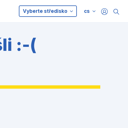
Vyberte středisko
cs
i :-(