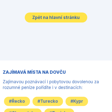
Zpět na hlavní stránku
ZAJÍMAVÁ MÍSTA NA DOVČU
Zajímavou poznávací i pobytovou dovolenou za
rozumné peníze pořídíte i v destinacích:
#Řecko
#Turecko
#Kypr