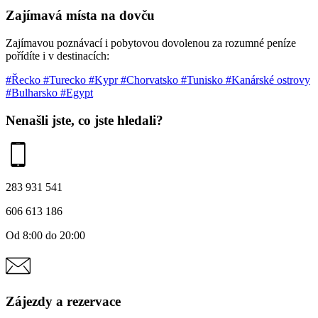
Zajímavá místa na dovču
Zajímavou poznávací i pobytovou dovolenou za rozumné peníze
pořídíte i v destinacích:
#Řecko
#Turecko
#Kypr
#Chorvatsko
#Tunisko
#Kanárské ostrovy
#Bulharsko
#Egypt
Nenašli jste, co jste hledali?
283 931 541
606 613 186
Od 8:00 do 20:00
Zájezdy a rezervace