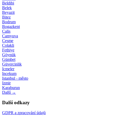
Beldibi
Belek
Beyazit
Bitez
Bodrum
Bogazkent
Calis
Camyuva
Cesme
Colakli
Fethiye
Göynük
Gümbet
Güvercinlik
Icmeler
Incekum
Istanbul - město
Izmir
Karaburun
Další →
Další odkazy
GDPR a zpracování údajů