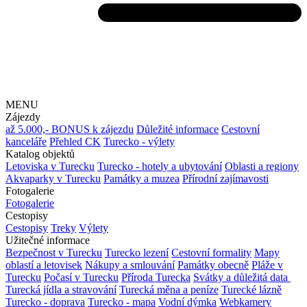
MENU
Zájezdy
až 5.000,- BONUS k zájezdu
Důležité informace
Cestovní
kanceláře
Přehled CK
Turecko - výlety
Katalog objektů
Letoviska v Turecku
Turecko - hotely a ubytování
Oblasti a regiony
Akvaparky v Turecku
Památky a muzea
Přírodní zajímavosti
Fotogalerie
Fotogalerie
Cestopisy
Cestopisy
Treky
Výlety
Užitečné informace
Bezpečnost v Turecku
Turecko lezení
Cestovní formality
Mapy
oblastí a letovisek
Nákupy a smlouvání
Památky obecně
Pláže v
Turecku
Počasí v Turecku
Příroda Turecka
Svátky a důležitá data
Turecká jídla a stravování
Turecká měna a peníze
Turecké lázně
Turecko - doprava
Turecko - mapa
Vodní dýmka
Webkamery