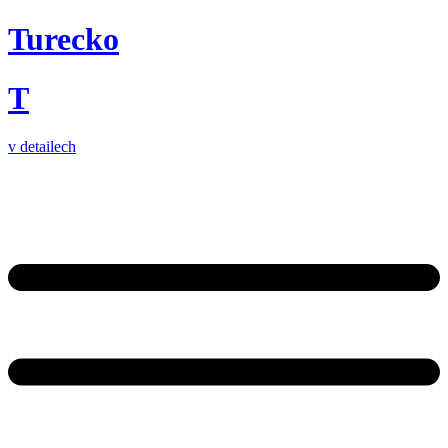
Turecko
T
v detailech