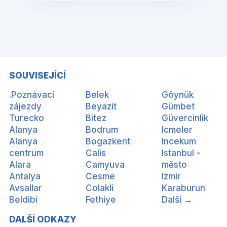
SOUVISEJÍCÍ
.Poznávací
Belek
Göynük
zájezdy
Beyazit
Gümbet
Turecko
Bitez
Güvercinlik
Alanya
Bodrum
Icmeler
Alanya
Bogazkent
Incekum
centrum
Calis
Istanbul -
Alara
Camyuva
město
Antalya
Cesme
Izmir
Avsallar
Colakli
Karaburun
Beldibi
Fethiye
Další →
DALŠÍ ODKAZY