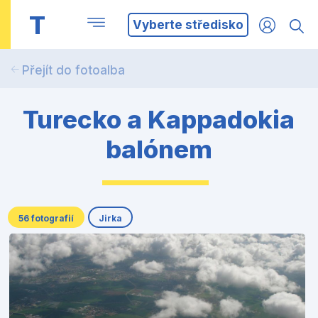
T
Vyberte středisko
Přejít do fotoalba
Turecko a Kappadokia
balónem
56 fotografií
Jirka