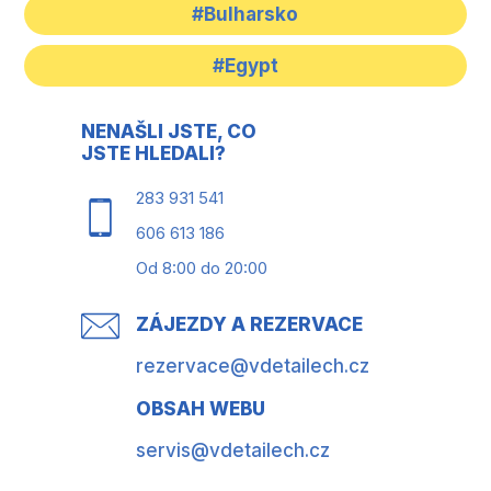
#Bulharsko
#Egypt
NENAŠLI JSTE, CO
JSTE HLEDALI?
283 931 541
606 613 186
Od 8:00 do 20:00
ZÁJEZDY A REZERVACE
rezervace@vdetailech.cz
OBSAH WEBU
servis@vdetailech.cz