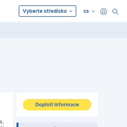
Vyberte středisko
cs
Doplnit informace
a,