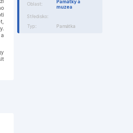
ží
Památky a
Oblast:
muzea
ho
ti
Středisko:
t,
Typ:
Památka
y.
 a
gy
it