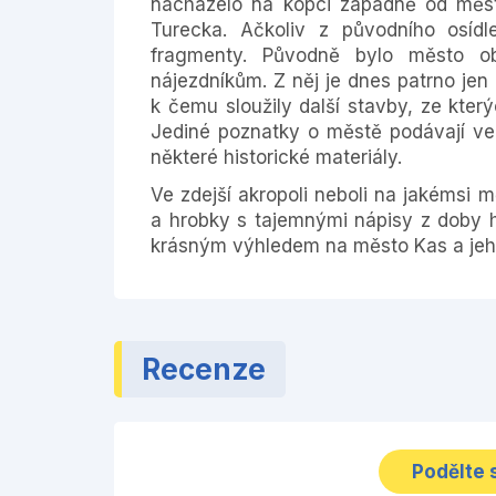
nacházelo na kopci západně od mě
Turecka. Ačkoliv z původního osídl
fragmenty. Původně bylo město ob
nájezdníkům. Z něj je dnes patrno jen
k čemu sloužily další stavby, ze kte
Jediné poznatky o městě podávají ve
některé historické materiály.
Ve zdejší akropoli neboli na jakémsi 
a hrobky s tajemnými nápisy z doby h
krásným výhledem na město Kas a jeho 
Recenze
Podělte 