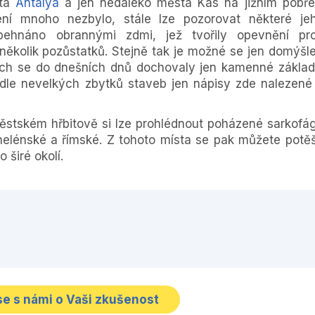
sta
Antalya
a jen nedaleko města Kas na jižním pobře
ení mnoho nezbylo, stále lze pozorovat některé je
ehnáno obrannými zdmi, jež tvořily opevnění pro
 několik pozůstatků. Stejně tak je možné se jen domýšle
rých se do dnešních dnů dochovaly jen kamenné základ
dle nevelkých zbytků staveb jen nápisy zde nalezené
městském hřbitově si lze prohlédnout poházené sarkofá
elénské a římské. Z tohoto místa se pak můžete potěš
širé okolí.
se s námi o Vaši zkušenost