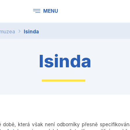
MENU
 muzea
Isinda
Isinda
é době, která však není odborníky přesně specifikován