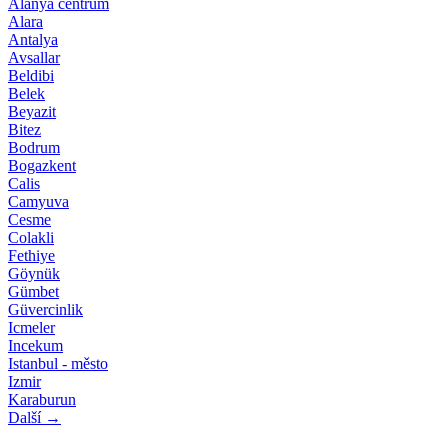
Alanya centrum
Alara
Antalya
Avsallar
Beldibi
Belek
Beyazit
Bitez
Bodrum
Bogazkent
Calis
Camyuva
Cesme
Colakli
Fethiye
Göynük
Gümbet
Güvercinlik
Icmeler
Incekum
Istanbul - město
Izmir
Karaburun
Další →