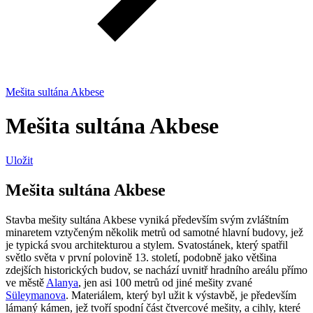
Mešita sultána Akbese
Mešita sultána Akbese
Uložit
Mešita sultána Akbese
Stavba mešity sultána Akbese vyniká především svým zvláštním
minaretem vztyčeným několik metrů od samotné hlavní budovy, jež
je typická svou architekturou a stylem. Svatostánek, který spatřil
světlo světa v první polovině 13. století, podobně jako většina
zdejších historických budov, se nachází uvnitř hradního areálu přímo
ve městě
Alanya
, jen asi 100 metrů od jiné mešity zvané
Süleymanova
. Materiálem, který byl užit k výstavbě, je především
lámaný kámen, jež tvoří spodní část čtvercové mešity, a cihly, které