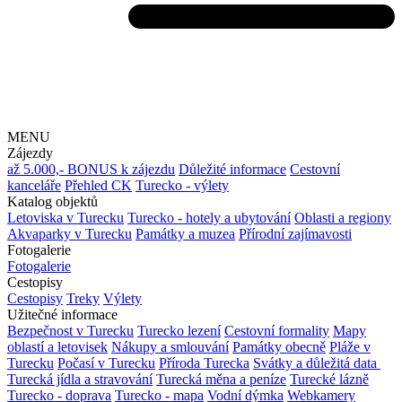
MENU
Zájezdy
až 5.000,- BONUS k zájezdu
Důležité informace
Cestovní
kanceláře
Přehled CK
Turecko - výlety
Katalog objektů
Letoviska v Turecku
Turecko - hotely a ubytování
Oblasti a regiony
Akvaparky v Turecku
Památky a muzea
Přírodní zajímavosti
Fotogalerie
Fotogalerie
Cestopisy
Cestopisy
Treky
Výlety
Užitečné informace
Bezpečnost v Turecku
Turecko lezení
Cestovní formality
Mapy
oblastí a letovisek
Nákupy a smlouvání
Památky obecně
Pláže v
Turecku
Počasí v Turecku
Příroda Turecka
Svátky a důležitá data
Turecká jídla a stravování
Turecká měna a peníze
Turecké lázně
Turecko - doprava
Turecko - mapa
Vodní dýmka
Webkamery