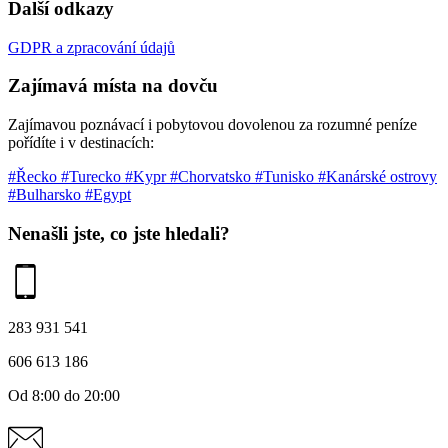
Další odkazy
GDPR a zpracování údajů
Zajímavá místa na dovču
Zajímavou poznávací i pobytovou dovolenou za rozumné peníze
pořídíte i v destinacích:
#Řecko
#Turecko
#Kypr
#Chorvatsko
#Tunisko
#Kanárské ostrovy
#Bulharsko
#Egypt
Nenašli jste, co jste hledali?
283 931 541
606 613 186
Od 8:00 do 20:00