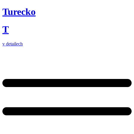
Turecko
T
v detailech