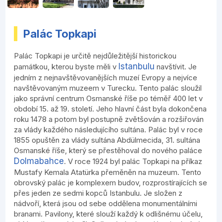
Palác Topkapi
Palác Topkapi je určitě nejdůležitější historickou
Istanbulu
památkou, kterou byste měli v
navštívit. Je
jedním z nejnavštěvovanějších muzeí Evropy a nejvíce
navštěvovaným muzeem v Turecku. Tento palác sloužil
jako správní centrum Osmanské říše po téměř 400 let v
období 15. až 19. století. Jeho hlavní část byla dokončena
roku 1478 a potom byl postupně zvětšován a rozšiřován
za vlády každého následujícího sultána. Palác byl v roce
1855 opuštěn za vlády sultána Abdülmecida, 31. sultána
Osmanské říše, který se přestěhoval do nového paláce
Dolmabahce
. V roce 1924 byl palác Topkapi na příkaz
Mustafy Kemala Atatürka přeměněn na muzeum. Tento
obrovský palác je komplexem budov, rozprostírajících se
přes jeden ze sedmi kopců Istanbulu. Je složen z
nádvoří, která jsou od sebe oddělena monumentálními
branami. Pavilony, které slouží každý k odlišnému účelu,