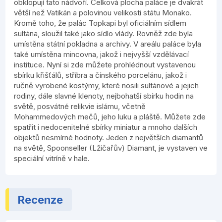
obklopují tato nádvoří. Celková plocha paláce je dvakrát
větší než Vatikán a polovinou velikosti státu Monako.
Kromě toho, že palác Topkapi byl oficiálním sídlem
sultána, sloužil také jako sídlo vlády. Rovněž zde byla
umístěna státní pokladna a archivy. V areálu paláce byla
také umístěna mincovna, jakož i nejvyšší vzdělávací
instituce. Nyní si zde můžete prohlédnout vystavenou
sbírku křišťálů, stříbra a čínského porcelánu, jakož i
ručně vyrobené kostýmy, které nosili sultánové a jejich
rodiny, dále slavné klenoty, nejbohatší sbírku hodin na
světě, posvátné relikvie islámu, včetně
Mohammedových mečů, jeho luku a pláště. Můžete zde
spatřit i nedocenitelné sbírky miniatur a mnoho dalších
objektů nesmírné hodnoty. Jeden z největších diamantů
na světě, Spoonseller (Lžičařův) Diamant, je vystaven ve
speciální vitríně v hale.
Recenze