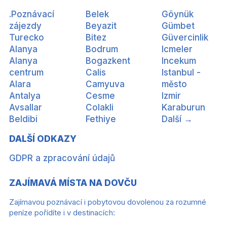
.Poznávací
Belek
Göynük
zájezdy
Beyazit
Gümbet
Turecko
Bitez
Güvercinlik
Alanya
Bodrum
Icmeler
Alanya
Bogazkent
Incekum
centrum
Calis
Istanbul -
Alara
Camyuva
město
Antalya
Cesme
Izmir
Avsallar
Colakli
Karaburun
Beldibi
Fethiye
Další →
DALŠÍ ODKAZY
GDPR a zpracování údajů
ZAJÍMAVÁ MÍSTA NA DOVČU
Zajímavou poznávací i pobytovou dovolenou za rozumné
peníze pořídíte i v destinacích: