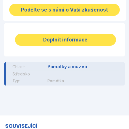
Podělte se s námi o Vaši zkušenost
Doplnit informace
Památky a muzea
Oblast:
Středisko:
Typ:
Památka
SOUVISEJÍCÍ