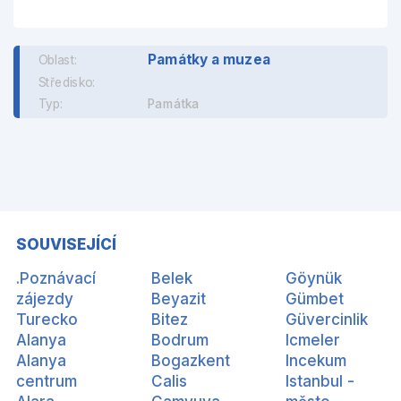
Památky a muzea
Oblast:
Středisko:
Typ:
Památka
SOUVISEJÍCÍ
.Poznávací
Belek
Göynük
zájezdy
Beyazit
Gümbet
Turecko
Bitez
Güvercinlik
Alanya
Bodrum
Icmeler
Alanya
Bogazkent
Incekum
centrum
Calis
Istanbul -