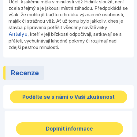
Účel, k jakému měla v minulosti věž Hidirlik sloužit, není
zcela zřejmý a je jakousi místní záhadou. Předpokládá se
však, že mohlo jít buďto o hrobku významné osobnosti,
maják či strážnou věž. Ať už tomu bylo jakkoliv, dnes je
stavba připravena potěšit všechny návštěvníky
Antalye
, kteří v její blízkosti odpočívají, setkávají se s
přáteli, vychutnávají lahodné pokrmy či rozjímají nad
zdejší pestrou minulostí.
Recenze
Podělte se s námi o Vaši zkušenost
Doplnit informace