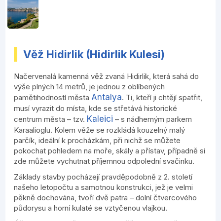
Věž Hidirlik (Hidirlik Kulesi)
Načervenalá kamenná věž zvaná Hidirlik, která sahá do
výše plných 14 metrů, je jednou z oblíbených
Antalya
pamětihodností města
. Ti, kteří ji chtějí spatřit,
musí vyrazit do místa, kde se střetává historické
Kaleici
centrum města – tzv.
– s nádherným parkem
Karaalioglu. Kolem věže se rozkládá kouzelný malý
parčík, ideální k procházkám, při nichž se můžete
pokochat pohledem na moře, skály a přístav, případně si
zde můžete vychutnat příjemnou odpolední svačinku.
Základy stavby pocházejí pravděpodobně z 2. století
našeho letopočtu a samotnou konstrukci, jež je velmi
pěkně dochována, tvoří dvě patra – dolní čtvercového
půdorysu a horní kulaté se vztyčenou vlajkou.