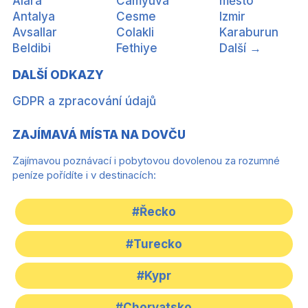
Alara
Camyuva
město
Antalya
Cesme
Izmir
Avsallar
Colakli
Karaburun
Beldibi
Fethiye
Další →
DALŠÍ ODKAZY
GDPR a zpracování údajů
ZAJÍMAVÁ MÍSTA NA DOVČU
Zajímavou poznávací i pobytovou dovolenou za rozumné
peníze pořídíte i v destinacích:
#Řecko
#Turecko
#Kypr
#Chorvatsko