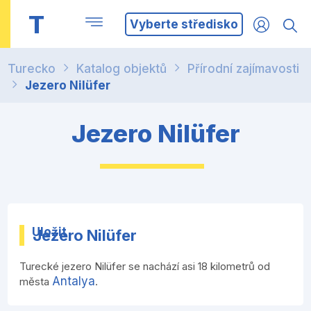
T
Vyberte středisko
Turecko
Katalog objektů
Přírodní zajímavosti
Jezero Nilüfer
Jezero Nilüfer
Uložit
Jezero Nilüfer
Turecké jezero Nilüfer se nachází asi 18 kilometrů od
Antalya
města
.