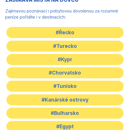
ZAJÍMAVÁ MÍSTA NA DOVČU
Zajímavou poznávací i pobytovou dovolenou za rozumné
peníze pořídíte i v destinacích:
#Řecko
#Turecko
#Kypr
#Chorvatsko
#Tunisko
#Kanárské ostrovy
#Bulharsko
#Egypt