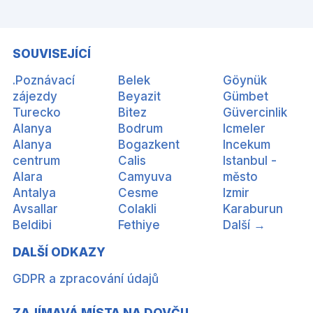
SOUVISEJÍCÍ
.Poznávací
Belek
Göynük
zájezdy
Beyazit
Gümbet
Turecko
Bitez
Güvercinlik
Alanya
Bodrum
Icmeler
Alanya
Bogazkent
Incekum
centrum
Calis
Istanbul -
Alara
Camyuva
město
Antalya
Cesme
Izmir
Avsallar
Colakli
Karaburun
Beldibi
Fethiye
Další →
DALŠÍ ODKAZY
GDPR a zpracování údajů