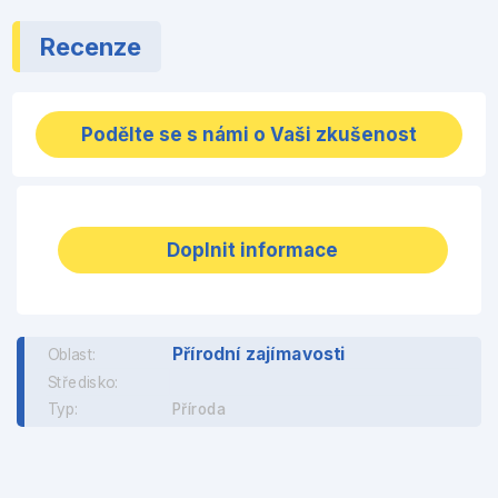
Recenze
Podělte se s námi o Vaši zkušenost
Doplnit informace
Přírodní zajímavosti
Oblast:
Středisko:
Typ:
Příroda