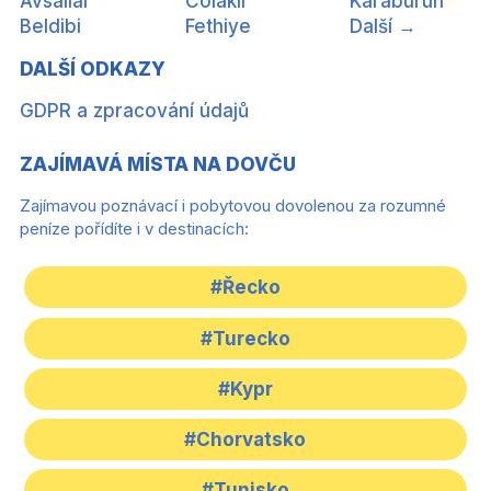
Avsallar
Colakli
Karaburun
Beldibi
Fethiye
Další →
DALŠÍ ODKAZY
GDPR a zpracování údajů
ZAJÍMAVÁ MÍSTA NA DOVČU
Zajímavou poznávací i pobytovou dovolenou za rozumné
peníze pořídíte i v destinacích:
#Řecko
#Turecko
#Kypr
#Chorvatsko
#Tunisko