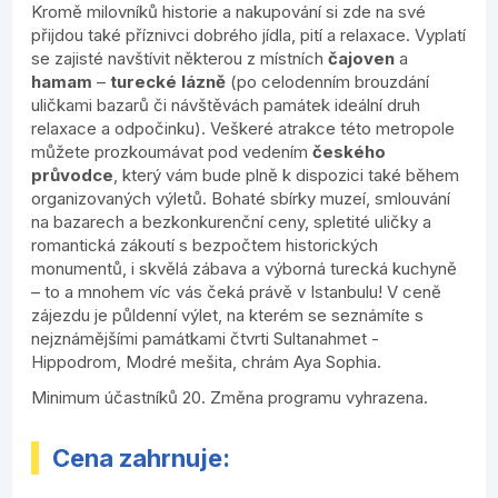
Kromě milovníků historie a nakupování si zde na své
přijdou také příznivci dobrého jídla, pití a relaxace. Vyplatí
se zajisté navštívit některou z místních
čajoven
a
hamam
–
turecké lázně
(po celodenním brouzdání
uličkami bazarů či návštěvách památek ideální druh
relaxace a odpočinku). Veškeré atrakce této metropole
můžete prozkoumávat pod vedením
českého
průvodce
, který vám bude plně k dispozici také během
organizovaných výletů. Bohaté sbírky muzeí, smlouvání
na bazarech a bezkonkurenční ceny, spletité uličky a
romantická zákoutí s bezpočtem historických
monumentů, i skvělá zábava a výborná turecká kuchyně
– to a mnohem víc vás čeká právě v Istanbulu! V ceně
zájezdu je půldenní výlet, na kterém se seznámíte s
nejznámějšími památkami čtvrti Sultanahmet -
Hippodrom, Modré mešita, chrám Aya Sophia.
Minimum účastníků 20. Změna programu vyhrazena.
Cena zahrnuje: