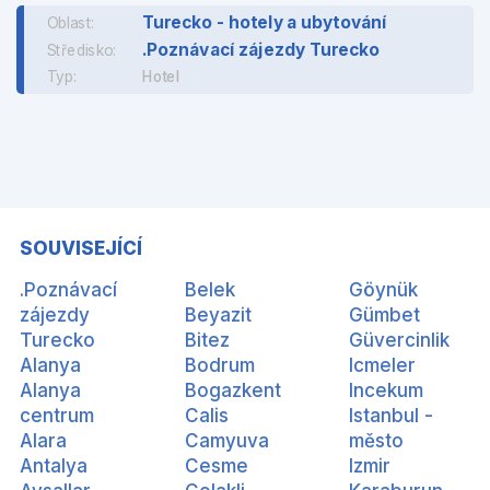
Turecko - hotely a ubytování
Oblast:
.Poznávací zájezdy Turecko
Středisko:
Typ:
Hotel
SOUVISEJÍCÍ
.Poznávací
Belek
Göynük
zájezdy
Beyazit
Gümbet
Turecko
Bitez
Güvercinlik
Alanya
Bodrum
Icmeler
Alanya
Bogazkent
Incekum
centrum
Calis
Istanbul -
Alara
Camyuva
město
Antalya
Cesme
Izmir