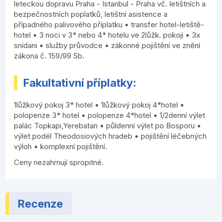
leteckou dopravu Praha - Istanbul - Praha vč. letištních a
bezpečnostních poplatků, letištní asistence a
případného palivového příplatku • transfer hotel-letiště-
hotel • 3 noci v 3* nebo 4* hotelu ve 2lůžk. pokoji • 3x
snídani • služby průvodce • zákonné pojištění ve znění
zákona č. 159/99 Sb.
Fakultativní příplatky:
1lůžkový pokoj 3* hotel • 1lůžkový pokoj 4*hotel •
polopenze 3* hotel • polopenze 4*hotel ­• 1/2denní výlet
palác Topkapi,Yerebatan • půldenní výlet po Bosporu •
výlet podél Theodosiových hradeb • pojištění léčebných
výloh • komplexní pojištění.
Ceny nezahrnují spropitné.
Recenze