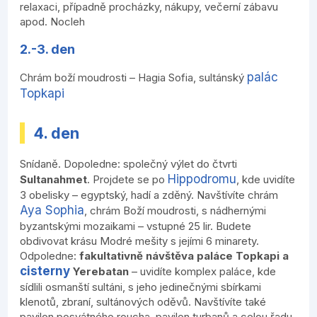
relaxaci, případně procházky, nákupy, večerní zábavu
apod. Nocleh
2.-3. den
palác
Chrám boží moudrosti – Hagia Sofia, sultánský
Topkapi
4. den
Snídaně. Dopoledne: společný výlet do čtvrti
Hippodromu
Sultanahmet
. Projdete se po
, kde uvidíte
3 obelisky – egyptský, hadí a zděný. Navštívíte chrám
Aya Sophia
, chrám Boží moudrosti, s nádhernými
byzantskými mozaikami – vstupné 25 lir. Budete
obdivovat krásu Modré mešity s jejími 6 minarety.
Odpoledne:
fakultativně návštěva paláce Topkapi a
cisterny
Yerebatan
– uvidíte komplex paláce, kde
sídlili osmanští sultáni, s jeho jedinečnými sbírkami
klenotů, zbraní, sultánových oděvů. Navštívíte také
pavilon posvátného roucha, pavilon turbanů a celou řadu