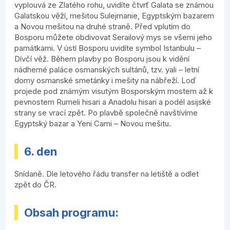
vyplouvá ze Zlatého rohu, uvidíte čtvrť Galata se známou
Galatskou věží, mešitou Sulejmanie, Egyptským bazarem
a Novou mešitou na druhé straně. Před vplutím do
Bosporu můžete obdivovat Serailový mys se všemi jeho
památkami. V ústí Bosporu uvidíte symbol Istanbulu –
Dívčí věž. Během plavby po Bosporu jsou k vidění
nádherné paláce osmanských sultánů, tzv. yali – letní
domy osmanské smetánky i mešity na nábřeží. Loď
projede pod známým visutým Bosporským mostem až k
pevnostem Rumeli hisari a Anadolu hisari a podél asijské
strany se vrací zpět. Po plavbě společně navštívíme
Egyptský bazar a Yeni Cami – Novou mešitu.
6. den
Snídaně. Dle letového řádu transfer na letiště a odlet
zpět do ČR.
Obsah programu: