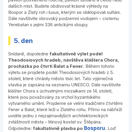
dalších míst. Budete obdivovat krásné výhledy na
Bospor a Zlatý roh i luxus, kterým se obklopovali sultáni.
Dále navštívíte obrovský podzemní vodojem – cisternu
Yerebatan s jejími 336 antickými sloupy.
5. den
Snídaně, dopoledne
fakultativně výlet podél
Theodosiových hradeb, návštěva kláštera Chora,
procházka po čtvrti Balat a Fener
. Během tohoto
výletu se projdete podél Theodosiových hradeb z 5.
století, které chránily město tisíc let. Tato výjimečná
stavba je zapsána na seznamu UNESCO. Dále navštívíte
klášter Chora s úchvatnými mozaikami ze 14. století,
které jsou považovány za vrchol byzantského
výtvarného umění. Projdeme se velmi tradičními čtvrtěmi
Fener a Balat, které leží u Zlatého rohu. Přímo na nábřeží
uvidíte jednu z nejzajímavějších architektonických
zvláštností města – litinový kostel sv. Štěpána.
Bosporu
Odpoledne:
fakultativně plavba
po
. Loď