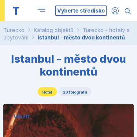
T
Vyberte středisko
Turecko
Katalog objektů
Turecko - hotely a
ubytování
Istanbul - město dvou kontinentů
Istanbul - město dvou
kontinentů
Hotel
29 fotografií
Uložit