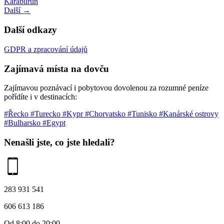
Karaburun
Další →
Další odkazy
GDPR a zpracování údajů
Zajímavá místa na dovču
Zajímavou poznávací i pobytovou dovolenou za rozumné peníze
pořídíte i v destinacích:
#Řecko
#Turecko
#Kypr
#Chorvatsko
#Tunisko
#Kanárské ostrovy
#Bulharsko
#Egypt
Nenašli jste, co jste hledali?
283 931 541
606 613 186
Od 8:00 do 20:00