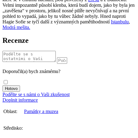
Velmi impozantně působí klenba, která budí dojem, jako by byla jen
„zavěšena“ v prostoru, jelikož nosné pilíře nevyčnívají a na první
pohled to vypadá, jako by tu vůbec žádné nebyly. Hned naproti
Hagie Sofie se tyčí další z významných pamětihodností
Istanbulu
,
Modrá mešita.
Recenze
Doporučil(a) bych známému?
Podělte se s námi o Vaši zkušenost
Doplnit informace
Oblast:
Památky a muzea
Středisko: