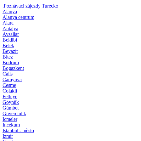
.Poznávací zájezdy Turecko
Alanya
Alanya centrum
Alara
Antalya
Avsallar
Beldibi
Belek
Beyazit
Bitez
Bodrum
Bogazkent
Calis
Camyuva
Cesme
Colakli
Fethiye
Göynük
Gümbet
Güvercinlik
Icmeler
Incekum
Istanbul - město
Izmir