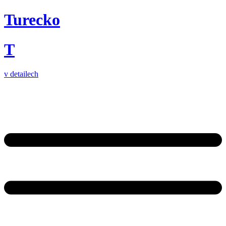
Turecko
T
v detailech