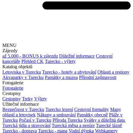
MENU
Zájezdy
až 5.000,- BONUS k zájezdu
Důležité informace
Cestovní
kanceláře
Přehled CK
Turecko - výlety
Katalog objektů
Letoviska v Turecku
Turecko - hotely a ubytování
Oblasti a regiony
Akvaparky v Turecku
Památky a muzea
Přírodní zajímavosti
Fotogalerie
Fotogalerie
Cestopisy
Cestopisy
Treky
Výlety
Užitečné informace
Bezpečnost v Turecku
Turecko lezení
Cestovní formality
Mapy
oblastí a letovisek
Nákupy a smlouvání
Památky obecně
Pláže v
Turecku
Počasí v Turecku
Příroda Turecka
Svátky a důležitá data
Turecká jídla a stravování
Turecká měna a peníze
Turecké lázně
Turecko - doprava
Turecko - mapa
Vodní dýmka
Webkamery