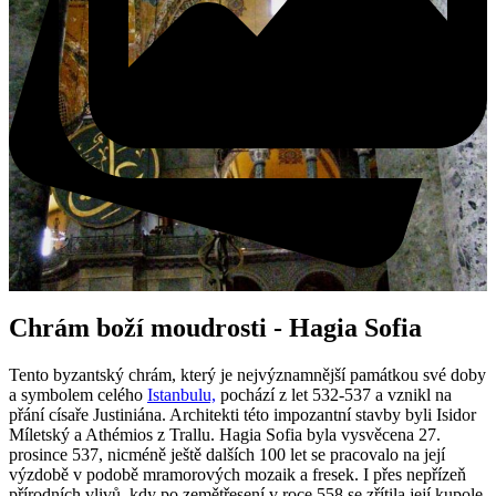
Chrám boží moudrosti - Hagia Sofia
Tento byzantský chrám, který je nejvýznamnější památkou své doby
a symbolem celého
Istanbulu,
pochází z let 532-537 a vznikl na
přání císaře Justiniána. Architekti této impozantní stavby byli Isidor
Míletský a Athémios z Trallu. Hagia Sofia byla vysvěcena 27.
prosince 537, nicméně ještě dalších 100 let se pracovalo na její
výzdobě v podobě mramorových mozaik a fresek. I přes nepřízeň
přírodních vlivů, kdy po zemětřesení v roce 558 se zřítila její kupole,