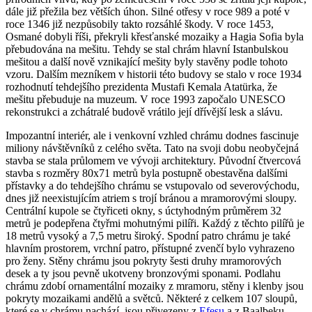
dále již přežila bez větších úhon. Silné otřesy v roce 989 a poté v
roce 1346 již nezpůsobily takto rozsáhlé škody. V roce 1453,
Osmané dobyli říši, překryli křesťanské mozaiky a Hagia Sofia byla
přebudována na mešitu. Tehdy se stal chrám hlavní Istanbulskou
mešitou a další nově vznikající mešity byly stavěny podle tohoto
vzoru. Dalším mezníkem v historii této budovy se stalo v roce 1934
rozhodnutí tehdejšího prezidenta Mustafi Kemala Atatürka, že
mešitu přebuduje na muzeum. V roce 1993 započalo UNESCO
rekonstrukci a zchátralé budově vrátilo její dřívější lesk a slávu.
Impozantní interiér, ale i venkovní vzhled chrámu dodnes fascinuje
miliony návštěvníků z celého světa. Tato na svoji dobu neobyčejná
stavba se stala průlomem ve vývoji architektury. Původní čtvercová
stavba s rozměry 80x71 metrů byla postupně obestavěna dalšími
přístavky a do tehdejšího chrámu se vstupovalo od severovýchodu,
dnes již neexistujícím atriem s trojí bránou a mramorovými sloupy.
Centrální kupole se čtyřiceti okny, s úctyhodným průměrem 32
metrů je podepřena čtyřmi mohutnými pilíři. Každý z těchto pilířů je
18 metrů vysoký a 7,5 metru široký. Spodní patro chrámu je také
hlavním prostorem, vrchní patro, přístupné zvenčí bylo vyhrazeno
pro ženy. Stěny chrámu jsou pokryty šesti druhy mramorových
desek a ty jsou pevně ukotveny bronzovými sponami. Podlahu
chrámu zdobí ornamentální mozaiky z mramoru, stěny i klenby jsou
pokryty mozaikami andělů a světců. Některé z celkem 107 sloupů,
které se v chrámu nachází, jsou přivezeny z
Efesu
a z Baalbeku.