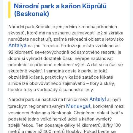
Národní park a kaňon Köprülü
(Beskonak)
Národní park Köprülü je jen jedním z mnoha přírodních
skvostů, které má na seznamu zajímavostí, jež si zkrátka
nemůžete nechat ujít, známá rekreační oblast a letovisko
Antalya
na jihu Turecka. Protože je místo vzdáleno asi
92 kilometrů severovýchodně od samotného resortu, je
dobré si vyhradit dostatek času, nejlépe naplánovat
odpolední či případně celodenní výlet. A dát si na čas se
skutečně vyplatí. I samotná cesta k parku je totiž
obzvláště krásná, prakticky v každé zatáčce klikaté
silnice lze obdivovat něco zajímavého – hory a skály,
horské toky a vodopády či panenské lesy.
Antalyí
Národní park se nachází na hranici mezi
a jiným
Manavgat
tureckým regionem zvaným
, konkrétně mezi
vesnicemi Bolasan a Beskonak. Chráněnou oblast tvoří v
podstatě jedno velké horské údolí a kaňon vymletý
zdejší řekou. Ten dosahuje délky 14 kilometrů, šířky 100
metrů a místy až 400 metrů hloubky. Pokud byste se