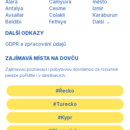
Alara
Camyuva
město
Antalya
Cesme
Izmir
Avsallar
Colakli
Karaburun
Beldibi
Fethiye
Další →
DALŠÍ ODKAZY
GDPR a zpracování údajů
ZAJÍMAVÁ MÍSTA NA DOVČU
Zajímavou poznávací i pobytovou dovolenou za rozumné
peníze pořídíte i v destinacích:
#Řecko
#Turecko
#Kypr