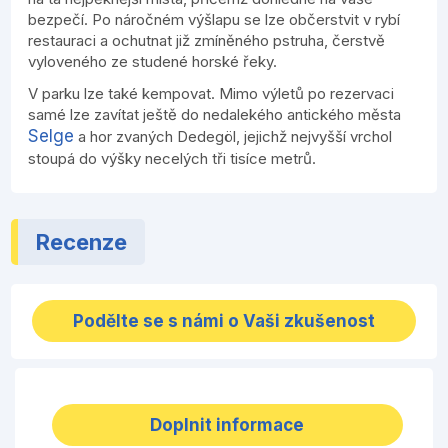
bezpečí. Po náročném výšlapu se lze občerstvit v rybí
restauraci a ochutnat již zmíněného pstruha, čerstvě
vyloveného ze studené horské řeky.
V parku lze také kempovat. Mimo výletů po rezervaci
samé lze zavítat ještě do nedalekého antického města
Selge
a hor zvaných Dedegöl, jejichž nejvyšší vrchol
stoupá do výšky necelých tři tisíce metrů.
Recenze
Podělte se s námi o Vaši zkušenost
Doplnit informace