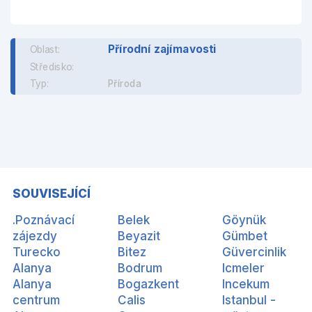
Přírodní zajímavosti
Oblast:
Středisko:
Typ:
Příroda
SOUVISEJÍCÍ
.Poznávací
Belek
Göynük
zájezdy
Beyazit
Gümbet
Turecko
Bitez
Güvercinlik
Alanya
Bodrum
Icmeler
Alanya
Bogazkent
Incekum
centrum
Calis
Istanbul -