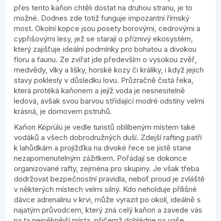
přes tento kaňon chtěli dostat na druhou stranu, je to
možné. Dodnes zde totiž funguje impozantní římský
most. Okolní kopce jsou posety borovými, cedrovými a
cypřišovými lesy, jež se starají o příznivý ekosystém,
který zajišťuje ideální podmínky pro bohatou a divokou
floru a faunu. Ze zvířat jde především o vysokou zvěř,
medvědy, vlky a lišky, horské kozy či králíky, i když jejich
stavy poklesly v důsledku lovu. Průzračně čistá řeka,
která protéká kaňonem a jejíž voda je nesnesitelně
ledová, avšak svou barvou střídající modré odstíny velmi
krásná, je domovem pstruhů.
Kaňon Köprülü je vedle turistů oblíbeným místem také
vodáků a všech dobrodružných duší. Zdejší rafting patří
k lahůdkám a projížďka na divoké řece se jistě stane
nezapomenutelným zážitkem. Pořádají se dokonce
organizované rafty, zejména pro skupiny. Je však třeba
dodržovat bezpečnostní pravidla, neboť proud je zvláště
v některých místech velmi silný. Kdo neholduje přílišné
dávce adrenalinu v krvi, může vyrazit po okolí, ideálně s
najatým průvodcem, který zná celý kaňon a zavede vás
na ta nejpěknější místa, přičemž dohlédne na vaše