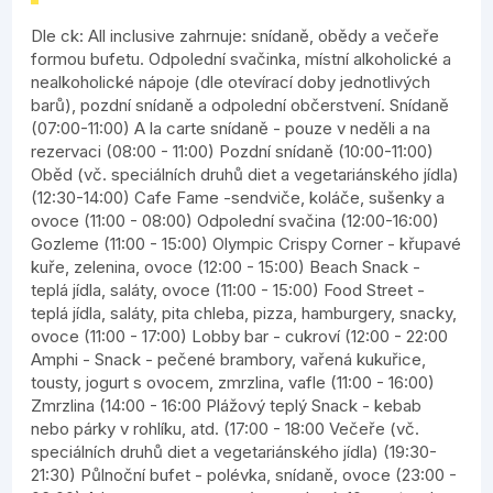
Dle ck: All inclusive zahrnuje: snídaně, obědy a večeře
formou bufetu. Odpolední svačinka, místní alkoholické a
nealkoholické nápoje (dle otevírací doby jednotlivých
barů), pozdní snídaně a odpolední občerstvení. Snídaně
(07:00-11:00) A la carte snídaně - pouze v neděli a na
rezervaci (08:00 - 11:00) Pozdní snídaně (10:00-11:00)
Oběd (vč. speciálních druhů diet a vegetariánského jídla)
(12:30-14:00) Cafe Fame -sendviče, koláče, sušenky a
ovoce (11:00 - 08:00) Odpolední svačina (12:00-16:00)
Gozleme (11:00 - 15:00) Olympic Crispy Corner - křupavé
kuře, zelenina, ovoce (12:00 - 15:00) Beach Snack -
teplá jídla, saláty, ovoce (11:00 - 15:00) Food Street -
teplá jídla, saláty, pita chleba, pizza, hamburgery, snacky,
ovoce (11:00 - 17:00) Lobby bar - cukroví (12:00 - 22:00
Amphi - Snack - pečené brambory, vařená kukuřice,
tousty, jogurt s ovocem, zmrzlina, vafle (11:00 - 16:00)
Zmrzlina (14:00 - 16:00 Plážový teplý Snack - kebab
nebo párky v rohlíku, atd. (17:00 - 18:00 Večeře (vč.
speciálních druhů diet a vegetariánského jídla) (19:30-
21:30) Půlnoční bufet - polévka, snídaně, ovoce (23:00 -