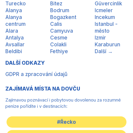
Turecko
Bitez
Güvercinlik
Alanya
Bodrum
Icmeler
Alanya
Bogazkent
Incekum
centrum
Calis
Istanbul -
Alara
Camyuva
město
Antalya
Cesme
Izmir
Avsallar
Colakli
Karaburun
Beldibi
Fethiye
Další →
DALŠÍ ODKAZY
GDPR a zpracování údajů
ZAJÍMAVÁ MÍSTA NA DOVČU
Zajímavou poznávací i pobytovou dovolenou za rozumné
peníze pořídíte i v destinacích:
#Řecko