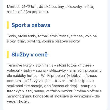
Miniklub (4-12 let), dětské bazény, skluzavky, hriště,
hlídání dětí (za poplatek).
Sport a zábava
Tenis, stolní tenis, fotbal, stolní fotbal, fitness, volejbal,
šipky, biliár, bowling, vodní a plážové sporty.
Služby v ceně
Tenisové kurty - stolní tenis - stolní fotbal - fitness -
volejbal - šipky - sauna - skluzavky - animační programy
dle nabídky hotelu - Wi-Fi připojení (v lobby) - fitness
centrum - plážový volejbal - trezor - minibar (pouze
nealkoholické nápoje, doplňováno obden) - vstup do
tureckých lázní, sauny, vnitřního bazénu Změna složení a
harmonogramu konceptu all inclusive je vyhrazena - dle
vedení hotelu.