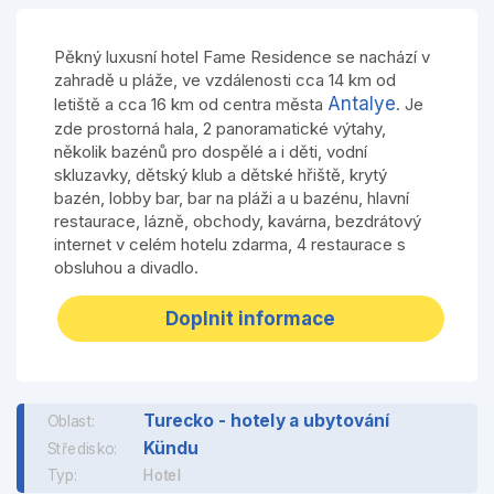
Pěkný luxusní hotel Fame Residence se nachází v
zahradě u pláže, ve vzdálenosti cca 14 km od
Antalye
letiště a cca 16 km od centra města
. Je
zde prostorná hala, 2 panoramatické výtahy,
několik bazénů pro dospělé a i děti, vodní
skluzavky, dětský klub a dětské hřiště, krytý
bazén, lobby bar, bar na pláži a u bazénu, hlavní
restaurace, lázně, obchody, kavárna, bezdrátový
internet v celém hotelu zdarma, 4 restaurace s
obsluhou a divadlo.
Doplnit informace
Turecko - hotely a ubytování
Oblast:
Kündu
Středisko:
Typ:
Hotel