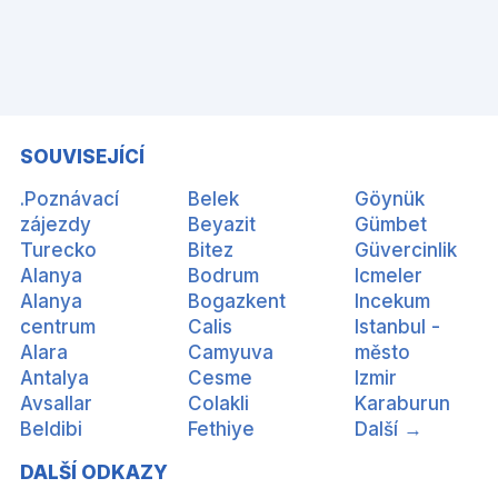
SOUVISEJÍCÍ
.Poznávací
Belek
Göynük
zájezdy
Beyazit
Gümbet
Turecko
Bitez
Güvercinlik
Alanya
Bodrum
Icmeler
Alanya
Bogazkent
Incekum
centrum
Calis
Istanbul -
Alara
Camyuva
město
Antalya
Cesme
Izmir
Avsallar
Colakli
Karaburun
Beldibi
Fethiye
Další →
DALŠÍ ODKAZY