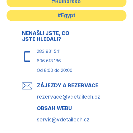
#Bulharsko
#Egypt
NENAŠLI JSTE, CO
JSTE HLEDALI?
283 931 541
606 613 186
Od 8:00 do 20:00
ZÁJEZDY A REZERVACE
rezervace@vdetailech.cz
OBSAH WEBU
servis@vdetailech.cz