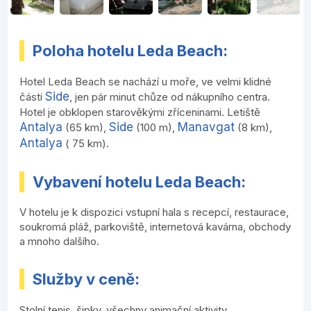
Poloha hotelu Leda Beach:
Hotel Leda Beach se nachází u moře, ve velmi klidné
Side
části
, jen pár minut chůze od nákupního centra.
Hotel je obklopen starověkými zříceninami. Letiště
Antalya
Side
Manavgat
(65 km),
(100 m),
(8 km),
Antalya
( 75 km).
Vybavení hotelu Leda Beach:
V hotelu je k dispozici vstupní hala s recepcí, restaurace,
soukromá pláž, parkoviště, internetová kavárna, obchody
a mnoho dalšího.
Služby v ceně:
Stolní tenis, šipky, všechny animační aktivity.