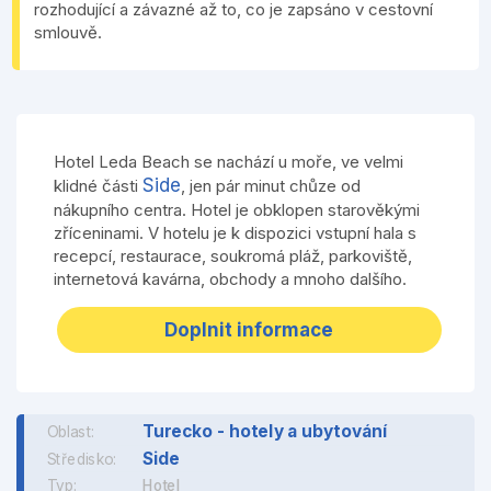
rozhodující a závazné až to, co je zapsáno v cestovní
smlouvě.
Hotel Leda Beach se nachází u moře, ve velmi
Side
klidné části
, jen pár minut chůze od
nákupního centra. Hotel je obklopen starověkými
zříceninami. V hotelu je k dispozici vstupní hala s
recepcí, restaurace, soukromá pláž, parkoviště,
internetová kavárna, obchody a mnoho dalšího.
Doplnit informace
Turecko - hotely a ubytování
Oblast:
Side
Středisko:
Typ:
Hotel