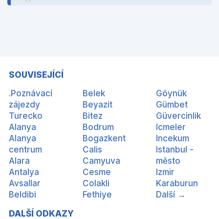
SOUVISEJÍCÍ
.Poznávací
Belek
Göynük
zájezdy
Beyazit
Gümbet
Turecko
Bitez
Güvercinlik
Alanya
Bodrum
Icmeler
Alanya
Bogazkent
Incekum
centrum
Calis
Istanbul -
Alara
Camyuva
město
Antalya
Cesme
Izmir
Avsallar
Colakli
Karaburun
Beldibi
Fethiye
Další →
DALŠÍ ODKAZY