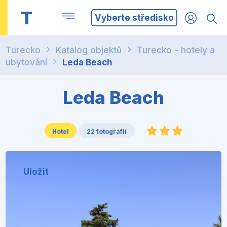
T
Vyberte středisko
Turecko
Katalog objektů
Turecko - hotely a
ubytování
Leda Beach
Leda Beach
Hotel
22 fotografií
Uložit