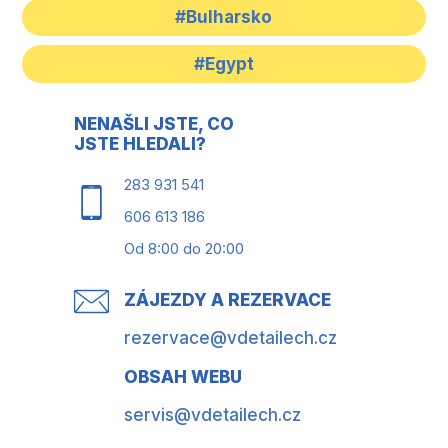
#Bulharsko
#Egypt
NENAŠLI JSTE, CO
JSTE HLEDALI?
283 931 541
606 613 186
Od 8:00 do 20:00
ZÁJEZDY A REZERVACE
rezervace@vdetailech.cz
OBSAH WEBU
servis@vdetailech.cz